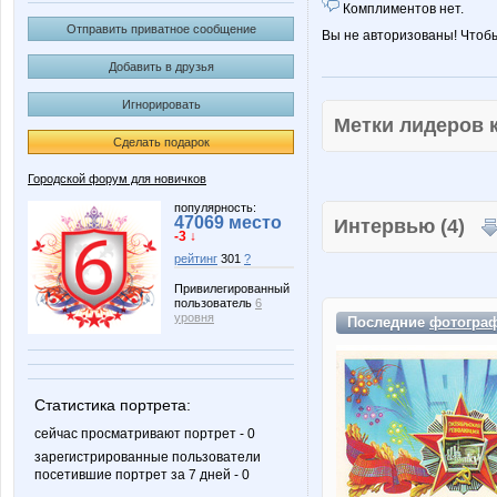
Комплиментов нет.
Отправить приватное сообщение
Вы не авторизованы! Чтоб
Добавить в друзья
Игнорировать
Метки лидеров
Сделать подарок
Городской форум для новичков
популярность:
47069 место
Интервью (4)
-3 ↓
рейтинг
301
?
Привилегированный
пользователь
6
уровня
Последние
фотогра
Статистика портрета:
сейчас просматривают портрет - 0
зарегистрированные пользователи
посетившие портрет за 7 дней - 0