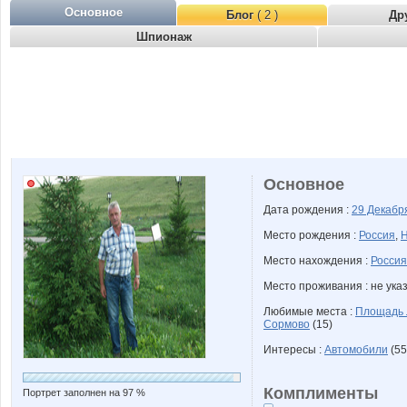
Основное
Блог
( 2 )
Др
Шпионаж
Основное
Дата рождения :
29 Декаб
Место рождения :
Россия
,
Н
Место нахождения :
Россия
Место проживания : не ука
Любимые места :
Площадь 
Сормово
(15)
Интересы :
Автомобили
(55
Комплименты
Портрет заполнен на 97 %